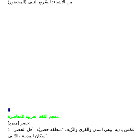
(المحضور) من الأشياء: السّريع التلف.
II
معجم اللغة العربية المعاصرة
حضَر [مفرد]:
1- عكس بادية، وهي المدن والقرى والرِّيف "منطقة حضريّة- أهل الحضر:
سكان المدينة والرِّيف".