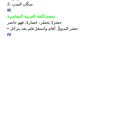
2- سكّان المدن.
III
معجم اللغة العربية المعاصرة
حضَرَ1 يَحضُر، حَضارةً، فهو حاضر
• حضَر البدويُّ: أقام واستقرّ فلم يعد يترحّل.
IV