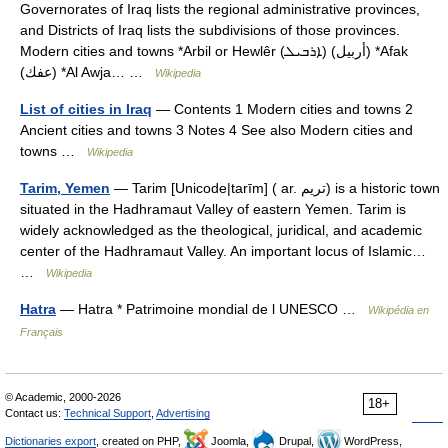
Governorates of Iraq lists the regional administrative provinces,
and Districts of Iraq lists the subdivisions of those provinces.
Modern cities and towns *Arbil or Hewlêr (ܐܪܒܝܠ) (أربيل) *Afak
(عفك) *Al Awja… …
Wikipedia
List of cities in Iraq
— Contents 1 Modern cities and towns 2
Ancient cities and towns 3 Notes 4 See also Modern cities and
towns …
Wikipedia
— Tarim [Unicode|tarīm] ( ar. تريم) is a historic town
Tarim, Yemen
situated in the Hadhramaut Valley of eastern Yemen. Tarim is
widely acknowledged as the theological, juridical, and academic
center of the Hadhramaut Valley. An important locus of Islamic…
…
Wikipedia
Hatra
— Hatra * Patrimoine mondial de l UNESCO …
Wikipédia en
Français
© Academic, 2000-2026
18+
Contact us:
Technical Support
,
Advertising
Dictionaries export
, created on PHP,
Joomla,
Drupal,
WordPress,