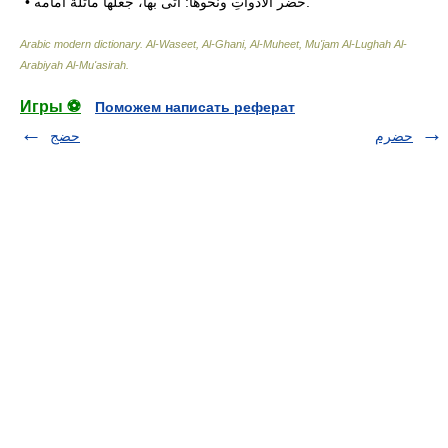
• حضَّر الأدواتِ ونحوها: أتى بها، جعلها ماثلة أمامه.
Arabic modern dictionary
.
Al-Waseet, Al-Ghani, Al-Muheet, Mu'jam Al-Lughah Al-
Arabiyah Al-Mu'asirah
.
Игры ⚽
Поможем написать реферат
حضرم
حضج