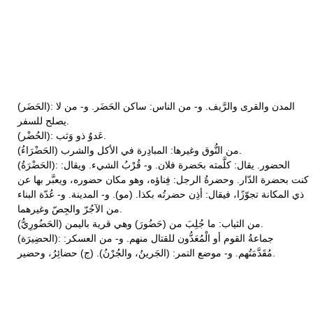
(الحَضَر): المدن والقرى والرَّيف. و- من الناس: ساكن الحَضَر. و- من لا
يصلح للسفر.
(الحُضْر): عَدوٌ ذو وَثب.
(الحَضْرَاءُ) من النُّوق وغيرها: المبادِرة في الأكل والشرب.
(الحَضْرَةُ): الحضور. يقال: كلَّمته بحَضرة فلان. و- قُرْبُ الشيء. ويقال:
كنت بحضرة الدّار. وحضرةُ الرجل: فِناؤه، وهو مكان حضوره، ويعبَّر بها عن
ذي المكانة تجوّزًا، فيقال: أذِن حضرتُه بكذا. (مو). و- المدينة. و- عُدّة البناء
من الآجُرّ والجِصّ وغيرهما.
(الحَضُورِيُّ) من الثياب: ما جُلِبَ من (حَضُورَ) وهي قرية باليمن.
(الحضِيرَة): جماعةُ القوم أو الْمُعَدُّون للقتال منهم. و- من العسكر:
مُقَدَّمَتُهم. و- موضع التمر: (الجَرينُ، والجُرْنُ). (ج) حضائِرُ، وحضير.