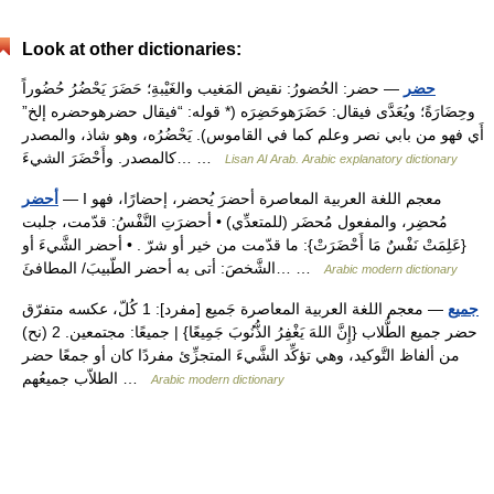
Look at other dictionaries:
حضر
— حضر: الحُضورُ: نقيض المَغيب والغَيْبةِ؛ حَضَرَ يَحْضُرُ حُضُوراً
وحِضَارَةً؛ ويُعَدَّى فيقال: حَضَرَهوحَضِرَه (* قوله: “فيقال حضرهوحضره إلخ”
أَي فهو من بابي نصر وعلم كما في القاموس). يَحْضُرُه، وهو شاذ، والمصدر
كالمصدر. وأَحْضَرَ الشيءَ… …
Lisan Al Arab. Arabic explanatory dictionary
— I معجم اللغة العربية المعاصرة أحضرَ يُحضر، إحضارًا، فهو
أحضر
مُحضِر، والمفعول مُحضَر (للمتعدِّي) • أحضرَتِ النَّفْسُ: قدّمت، جلبت
{عَلِمَتْ نَفْسٌ مَا أَحْضَرَتْ}: ما قدّمت من خير أو شرّ . • أحضر الشَّيءَ أو
الشَّخصَ: أتى به أحضر الطّبيبَ/ المطافئَ… …
Arabic modern dictionary
جميع
— معجم اللغة العربية المعاصرة جَميع [مفرد]: 1 كُلّ، عكسه متفرّق
حضر جميع الطُّلاب {إِنَّ اللهَ يَغْفِرُ الذُّنُوبَ جَمِيعًا} | جميعًا: مجتمعين. 2 (نح)
من ألفاظ التَّوكيد، وهي تؤكِّد الشَّيءَ المتجزِّئ مفردًا كان أو جمعًا حضر
الطلاّب جميعُهم …
Arabic modern dictionary