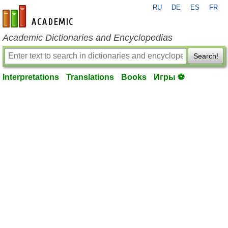
RU
DE
ES
FR
en-academic.com
Academic Dictionaries and Encyclopedias
Search!
Interpretations
Translations
Books
Игры ⚽