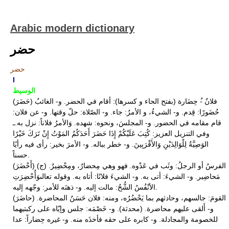
Arabic modern dictionary
حضر
حضر
I
الوسيط
(حَضَرَ) فلانٌ -ُ حِضَارة (بفتح الحاء و كسرها): أقام في الحضر. و- الغائبُ
حُضَورًا: قِدم. و- الشيءُ، و الأمرُ: جاء. و- الصّلاة: حلّ وقتها. و- عن فلان:
قام مقامه في الحضور. و- المجلسَ، ونحوه: شهده. وَالأمرُ فلاناً: نزل به.ـ
وفي التنزيل العزيز: كُتِبَ عَلَيْكُمْ إِذَا حَضَرَ أَحَدَكُمُ المَوْتُ إِنْ تَرَكَ خَيْرًا
الوَصِيَّةُ لِلْوَالِدَيْنِ وَالأَقْرَبِينَ. و- خطر بباله. و- الأمرَ بخير: رأى فيه رأيًا
حسناً.
(أَحْضَرَ) الفرسُ أو الرجلُ: وثَب في عَدْوه. فهو وهي مِحضارٌ، ومِحْضِيرٌ. (ج)
مَحاضِير. و- الشيءَ: أتى به. و- الشيءَ فلانًا: أتاه به. وقوله تعالىوَأُحْضِرَتِ
الأنْفُسُ الشُّحُ: مالت إليه. و- ذهنَه للأمر: وجّهه إليه.
(حاضَرَ) القومَ: جالسهم، وحادثهم بما يَحْضُرُه، ومنه: فلان حَسَنُ المحاضرة.
و- أَلقى عليهم محاضرة. (محدثة). و- خَصْمَه: جلس وإيّاه على ركبتيهما
للخصومة والمجادلة. و- كابره على حقه فأخذَه منه. و- غيره حِضاراً: عدا