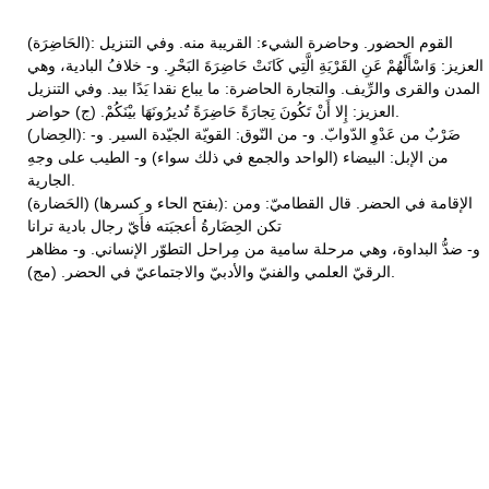
(الحَاضِرَة): القوم الحضور. وحاضرة الشيء: القريبة منه. وفي التنزيل
العزيز: وَاسْأَلْهُمْ عَنِ القَرْيَةِ الَّتِي كَانَتْ حَاضِرَةَ البَحْرِ. و- خلافُ البادية، وهي
المدن والقرى والرِّيف. والتجارة الحاضرة: ما يباع نقدا يَدًا بيد. وفي التنزيل
العزيز: إِلا أَنْ تَكُونَ تِجارَةً حَاضِرَةً تُديرُونَهَا بيْنَكُمْ. (ج) حواضر.
(الحِضار): ضَرْبٌ من عَدْوِ الدّوابّ. و- من النّوق: القويّة الجيّدة السير. و-
من الإبل: البيضاء (الواحد والجمع في ذلك سواء) و- الطيب على وجهِ
الجارية.
(الحَضارة) (بفتح الحاء و كسرها): الإقامة في الحضر. قال القطاميّ: ومن
تكن الحِضَارةُ أعجبَته فأَيّ رجال بادية ترانا
و- ضدُّ البداوة، وهي مرحلة سامية من مِراحل التطوّر الإنساني. و- مظاهر
الرقيّ العلمي والفنيّ والأدبيّ والاجتماعيّ في الحضر. (مج).