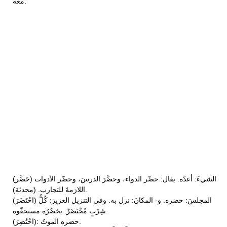
معه.
(حَضَّر) الشيءَ: أعدّه. يقال: حضّر الدواء، وحضَّرَ الدرسَ، وحضّر الأدوات
اللازمةَ للتجارب. (محدثة).
(احْتَضَرَ) المجلسَ: حضره. و- المكانَ: نزل به. وفي التنزيل العزيز: كُلُّ
شِرْبٍ مُحْتَضَرٌ: يحَضُرُه مستحقّوه.
(احْتُضِرَ): حضره الموتُ.