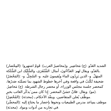
(المِحْضار): الشديد العَدْو. (ج) مَحاضِير. و(محاضيرُ العرب): قَومٌ اشتهروا
بالعَدْو، ويقال لهم: العَدَّاءُونَ، أمثال: الشَّنْفَرَى، والسُّلَيْك ابن السُّلَكة.
(المَحْضَرُ): المنهَلُ. و- الذين يَرِدُون الماءَ ويُقيمونَ عليه. و- السّجِلُّ. و-
صَحيفة تُكْتَبُ في واقعة وفي آخرها خطوط الشهود بما تضمَّنَه صَدرُها،
كمحضر جلسة مجلس الوزراء، أو محضر رجال الشرطة. (ج) مَحاضِرُ.
(مو). ويقال: فلانٌ حسَنُ المحضر: إِذا كان ممن َيذكُر الغائب بخيرٍ.
(المُحْضِرُ): موظّف يُعلن المتقاضين، وينفّذ الأحكام.ـ (محدثة).
(المحضَّر): موظف يسِاعد مدرس الطبيعيات ونحوها بإحضار ما يحتاج إليه
في تجاربه من أدوات ومواد. (محدثة).