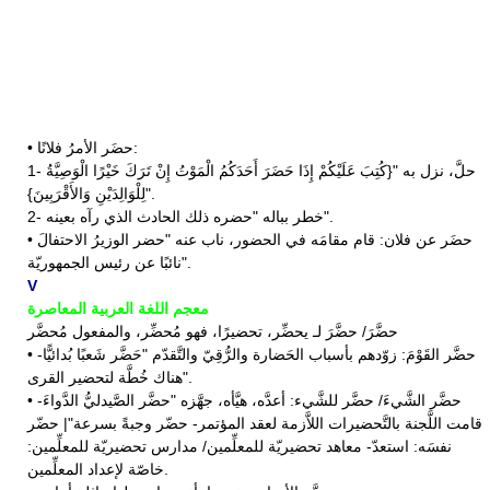
• حضَر الأمرُ فلانًا:
1- حلَّ، نزل به "{كُتِبَ عَلَيْكُمْ إِذَا حَضَرَ أَحَدَكُمُ الْمَوْتُ إِنْ تَرَكَ خَيْرًا الْوَصِيَّةُ
لِلْوَالِدَيْنِ وَالأَقْرَبِينَ}".
2- خطر بباله "حضره ذلك الحادث الذي رآه بعينه".
• حضَر عن فلان: قام مقامَه في الحضور، ناب عنه "حضر الوزيرُ الاحتفالَ
نائبًا عن رئيس الجمهوريّة".
V
معجم اللغة العربية المعاصرة
حضَّرَ/ حضَّرَ لـ يحضِّر، تحضيرًا، فهو مُحضِّر، والمفعول مُحضَّر
• حضَّر القَوْمَ: زوّدهم بأسباب الحَضارة والرُّقِيّ والتَّقدّم "حَضَّر شَعبًا بُدائيًّا-
هناك خُطَّة لتحضير القرى".
• حضَّر الشَّيءَ/ حضَّر للشَّيء: أعدَّه، هيَّأه، جهَّزه "حضَّر الصَّيدليُّ الدَّواءَ-
قامت اللَّجنة بالتَّحضيرات اللاَّزمة لعقد المؤتمر- حضّر وجبةً بسرعة"| حضّر
نفسَه: استعدّ- معاهد تحضيريّة للمعلِّمين/ مدارس تحضيريّة للمعلِّمين:
خاصّة لإعداد المعلِّمين.