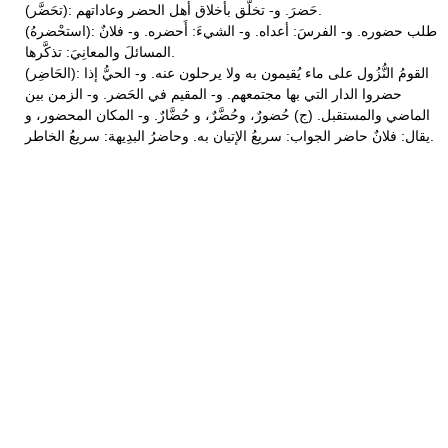
(تحَضَّر): حَضرَ. و- تخلَّق بأَخلاق أهل الحضر وعاداتهم.
(استحْضرهُ): طلب حضوره. و- الفرسَ: أعداه. و- الشيءَ: أَحضره. و- فلانٌ
المسائلَ والمعانِيَ: تذكَّرها.
(الحَاضِر): القومُ النُّزُول على ماء يُقيمون به ولا يرحلون عنه. و- الحيُّ إذا
حضروا الدار التي بها مجتمعهم. و- المقيم في الحَضر. و- الزمن بين
الماضي والمستقبل. (ج) حُضورٌ، وحُضَّرٌ، و حُضَّارٌ. و- المكان المحضور، و
يقال: فلانٌ حاضر الجواب: سريعُ الإتيان به. وحاضرُ البدِيهة: سريعُ الخاطر.