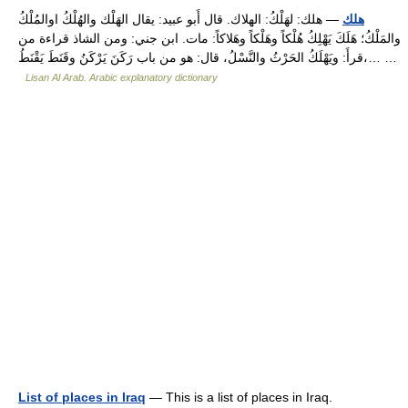
هلك
— هلك: لهَلْكُ: الهلاك. قال أَبو عبيد: يقال الهَلْك والهُلْكُ اوالمُلْكُ
والمَلْكُ؛ هَلَكَ يَهْلِكُ هُلْكاً وهَلْكاً وهَلاكاً: مات. ابن جني: ومن الشاذ قراءة من
قرأَ: ويَهْلَكُ الحَرْثُ والنَّسْلُ، قال: هو من باب رَكَنَ يَرْكَنُ وقَنَطَ يَقْنَطُ،… …
Lisan Al Arab. Arabic explanatory dictionary
List of places in Iraq
— This is a list of places in Iraq.