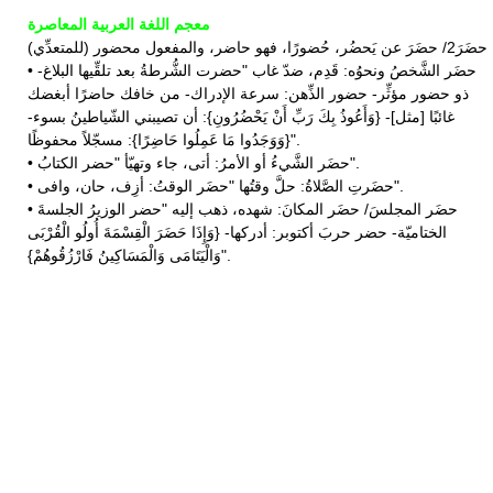
معجم اللغة العربية المعاصرة
حضَرَ2/ حضَرَ عن يَحضُر، حُضورًا، فهو حاضر، والمفعول محضور (للمتعدِّي)
• حضَر الشَّخصُ ونحوُه: قَدِم، ضدّ غاب "حضرت الشُّرطةُ بعد تلقِّيها البلاغ-
ذو حضور مؤثِّر- حضور الذِّهن: سرعة الإدراك- من خافك حاضرًا أبغضك
غائبًا [مثل]- {وَأَعُوذُ بِكَ رَبِّ أَنْ يَحْضُرُونِ}: أن تصيبني الشّياطينُ بسوء-
{وَوَجَدُوا مَا عَمِلُوا حَاضِرًا}: مسجّلاً محفوظًا".
• حضَر الشَّيءُ أو الأمرُ: أتى، جاء وتهيّأ "حضر الكتابُ".
• حضَرتِ الصَّلاةُ: حلَّ وقتُها "حضَر الوقتُ: أزِف، حان، وافى".
• حضَر المجلسَ/ حضَر المكانَ: شهده، ذهب إليه "حضر الوزيرُ الجلسةَ
الختاميّة- حضر حربَ أكتوبر: أدركها- {وَإِذَا حَضَرَ الْقِسْمَةَ أُولُو الْقُرْبَى
وَالْيَتَامَى وَالْمَسَاكِينُ فَارْزُقُوهُمْ}".