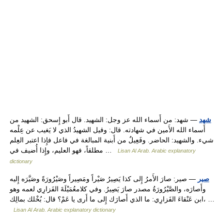
شهد
— شهد: من أَسماء الله عز وجل: الشهيد. قال أَبو إِسحق: الشهيد من
أَسماء الله الأَمين في شهادته. قال: وقيل الشهيدُ الذي لا يَغيب عن عِلْمه
شيء. والشهيد: الحاضر. وفَعِيلٌ من أَبنية المبالغة في فاعل فإِذا اعتبر العِلم
مطلقاً، فهو العليم، وإِذا أُضيف في …
Lisan Al Arab. Arabic explanatory
dictionary
صير
— صير: صارَ الأَمرُ إِلى كذا يَصِيرُ صَيْراً ومَصِيراً وصَيْرُورَةً وصَيَّرَه إِليه
وأَصارَه، والصَّيْرُورَةُ مصدر صارَ يَصِيرُ. وفي كلامعُمَيْلَةَ الفَزارِي لعمه وهو
ابن عَنْقاءَ الفَزارِي: ما الذي أَصارَك إِلى ما أَرى يا عَمْ؟ قال: بُخْلك بمالِك، …
Lisan Al Arab. Arabic explanatory dictionary